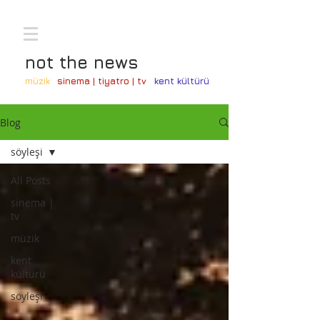
not the news
müzik
sinema | tiyatro | tv
kent kültürü
Blog
söyleşi
All Posts
sinema |
tv
müzik
kent
kültürü
söyleşi