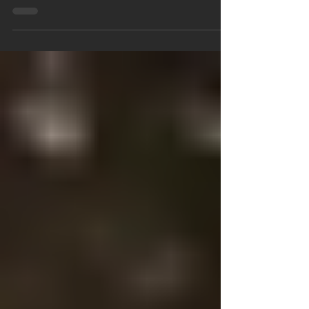
1 dakikada okunur
Rye Lane Market'ta
geziniyoruz
Rye Lane, prömiyerini geçtiğimiz Ocak 2023'te
Sundance'de yaptı. Ağızda başlayan ve anüste
sonlanan, "cool" bir romantik komedi. Güney...