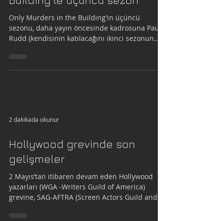
Building'te üçüncü sezon
Only Murders in the Building'in üçüncü
sezonu, daha yayın öncesinde kadrosuna Paul
Rudd (kendisinin katılacağını ikinci sezonun
final...
2 dakikada okunur
Hollywood grevinde son
gelişmeler
2 Mayıs’tan itibaren devam eden Hollywood
yazarları (WGA -Writers Guild of America)
grevine, SAG-AFTRA (Screen Actors Guild and
the...