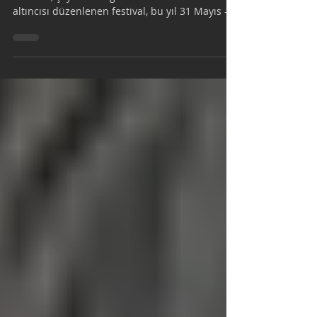
tarihlerinde Büyülü Fener'de!
Uçan Süpürge Uluslararası Kadın Filmleri
Festivali, çeyrek asrı geride bıraktı. Yirmi
altıncısı düzenlenen festival, bu yıl 31 Mayıs -
7...