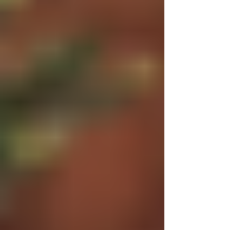
yazmaya başladı, yazdı yazdı, sildi sonra,
vazgeçti... Ne yazdı? Niye sildi? Ne oldu?" "Ne...