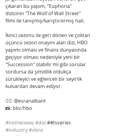
çıkaran bu yapım, "Euphoria" 
dizisinin "The Wolf of Wall Street" 
filmi ile tanışmış/karıştırılırmış hali. 
İkinci sezonu ile geri dönen ve çoktan 
üçüncü sezon onayını alan dizi, HBO 
yapımı olması ve finans dünyasında 
geçiyor olması nedeniyle yeni bir 
"Succession" olabilir mi gibi sorular 
sordursa da şimdilik oldukça 
sürükleyici ve eğlenceli bir seyirlik 
kulvardan devam ediyor.
✍🏼: @esranalbant
📸: bbc/hbo
#nothenews
#dizi
 ##tvseries 
#industry
#skins