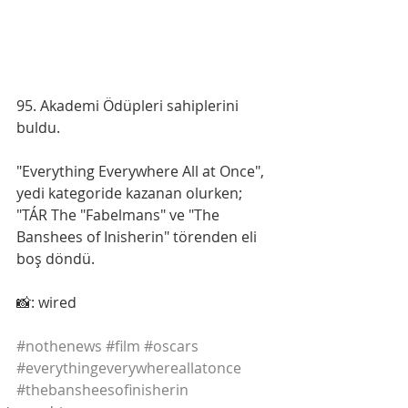
95. Akademi Ödüpleri sahiplerini 
buldu.
"Everything Everywhere All at Once", 
yedi kategoride kazanan olurken; 
"TÁR The "Fabelmans" ve "The 
Banshees of Inisherin" törenden eli 
boş döndü.
📸: wired
#nothenews
#film
#oscars
#everythingeverywhereallatonce
#thebansheesofinisherin