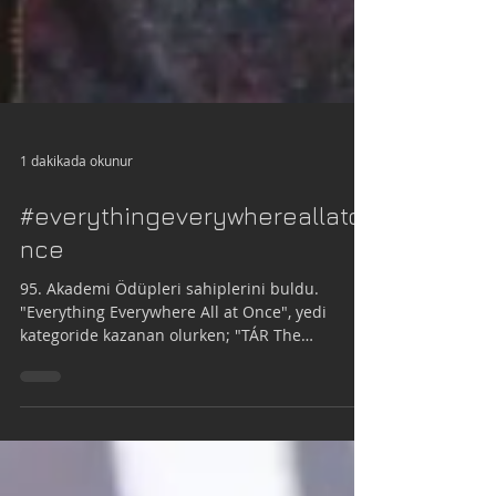
1 dakikada okunur
#everythingeverywhereallato
nce
95. Akademi Ödüpleri sahiplerini buldu.
"Everything Everywhere All at Once", yedi
kategoride kazanan olurken; "TÁR The
"Fabelmans" ve...