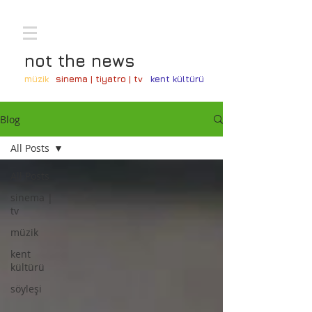
not the news
müzik
sinema | tiyatro | tv
kent kültürü
Blog
All Posts
All Posts
sinema |
tv
müzik
kent
kültürü
söyleşi