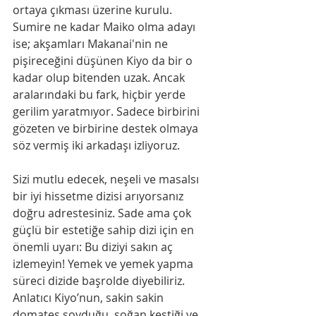
ortaya çıkması üzerine kurulu. 
Sumire ne kadar Maiko olma adayı 
ise; akşamları Makanai'nin ne 
pişireceğini düşünen Kiyo da bir o 
kadar olup bitenden uzak. Ancak 
aralarındaki bu fark, hiçbir yerde 
gerilim yaratmıyor. Sadece birbirini 
gözeten ve birbirine destek olmaya 
söz vermiş iki arkadaşı izliyoruz.
Sizi mutlu edecek, neşeli ve masalsı 
bir iyi hissetme dizisi arıyorsanız 
doğru adrestesiniz. Sade ama çok 
güçlü bir estetiğe sahip dizi için en 
önemli uyarı: Bu diziyi sakın aç 
izlemeyin! Yemek ve yemek yapma 
süreci dizide başrolde diyebiliriz. 
Anlatıcı Kiyo’nun, sakin sakin 
domates soyduğu, soğan kestiği ve 