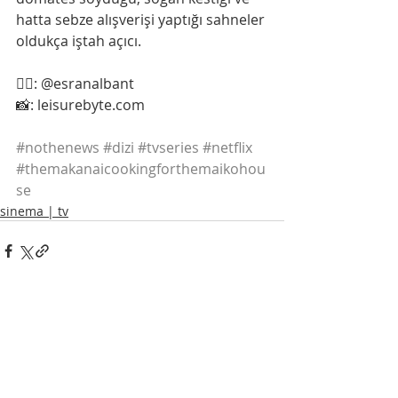
hatta sebze alışverişi yaptığı sahneler 
oldukça iştah açıcı.
✍🏼: @esranalbant
📸: leisurebyte.com
#nothenews
#dizi
#tvseries
#netflix
#themakanaicookingforthemaikohou
se
sinema | tv
Son Yazılar
Hepsini Gör