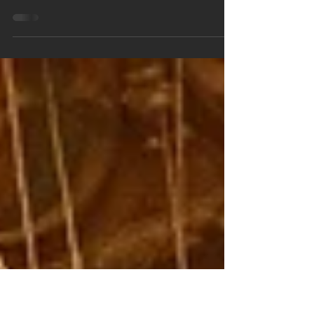
Târ'ın hikayesi
"In the Bedroom" ve "Little Childeren"
filmlerinin başarılı yönetmeni Todd Field, 16 yıl
aradan sonra bir başyapıt ile karşımızda....