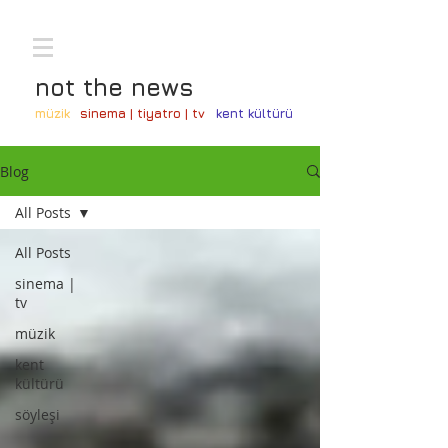
not the news
müzik
sinema | tiyatro | tv
kent kültürü
Blog
All Posts
All Posts
sinema |
tv
müzik
kent
kültürü
söyleşi