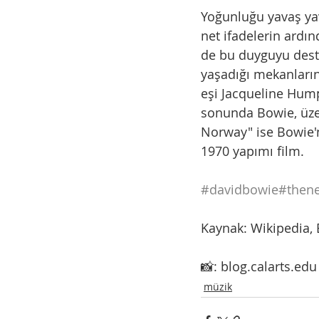
Yoğunluğu yavaş yav
net ifadelerin ardın
de bu duyguyu destek
yaşadığı mekanların
eşi Jacqueline Humphr
sonunda Bowie, üzer
Norway" ise Bowie'ni
1970 yapımı film.
#davidbowie
#then
Kaynak: Wikipedia, 
📸: blog.calarts.edu
müzik