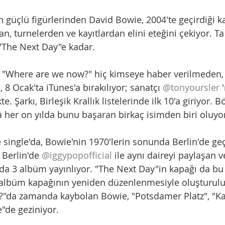
 güçlü figürlerinden David Bowie, 2004'te geçirdiği ka
n, turnelerden ve kayıtlardan elini eteğini çekiyor. Ta 
"The Next Day"e kadar.
ı "Where are we now?" hiç kimseye haber verilmeden, f
 8 Ocak'ta iTunes'a bırakılıyor; sanatçı 
@tonyoursler
 
ikte. Şarkı, Birleşik Krallık listelerinde ilk 10'a giriyor.
 her on yılda bunu başaran birkaç isimden biri oluyo
ngle'da, Bowie'nin 1970'lerin sonunda Berlin'de geçi
 Berlin'de 
@iggypopofficial
 ile aynı daireyi paylaşan v
da 3 albüm yayınlıyor. "The Next Day"in kapağı da b
 albüm kapağının yeniden düzenlenmesiyle oluşturuluy
"da zamanda kaybolan Bowie, "Potsdamer Platz", "K
"de geziniyor.