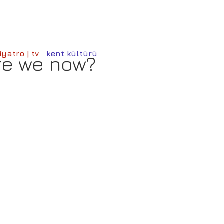
iyatro | tv
kent kültürü
re we now?