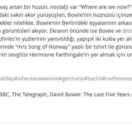
aş artan bir hüzün, nostalji var "Where are we now?"d
daki sakin akor yurüyüşleri, Bowie'nin hüznünü içinize i
ler nitelikte. Bowie'nin Berlin'deki eşyalarının arkas
 görüntüleri akıyor. Ekranın önünde ise Bowie ve 
@to
ies'in yüzlerinin yansıtıldığı, yapışık iki kukla yer alı
inde "m/s Song of Norway" yazılı bir tshirt ile görün
n sevgilisi Hermione Farthingale'in yer almak için onu
extday
#wherearewenow
#germany
#berlin
#nothenew
BBC, The Telegraph, David Bowie: The Last Five Years 