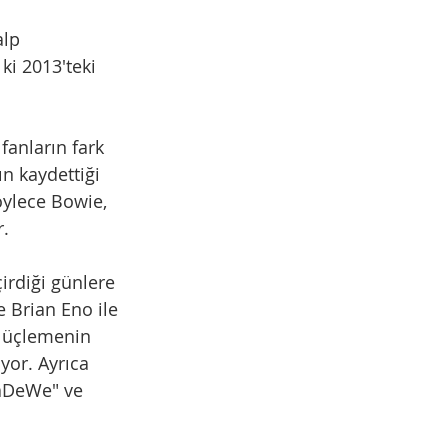
lp 
ki 2013'teki 
anların fark 
'ın kaydettiği 
 Böylece Bowie, 
r.
rdiği günlere 
e Brian Eno ile 
u üçlemenin 
or. Ayrıca 
aDeWe" ve 