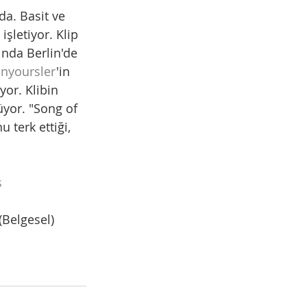
a. Basit ve 
şletiyor. Klip 
ında Berlin'de 
nyoursler
'in 
yor. Klibin 
üyor. "Song of 
 terk ettiği, 
s
(Belgesel)