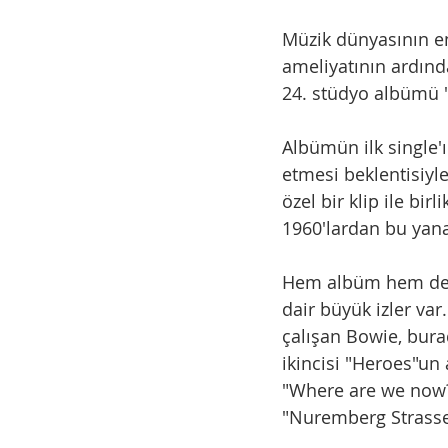
Müzik dünyasının en
ameliyatının ardında
24. stüdyo albümü 
Albümün ilk single'
etmesi beklentisiyle,
özel bir klip ile birl
1960'lardan bu yana
Hem albüm hem de si
dair büyük izler var.
çalışan Bowie, bura
ikincisi "Heroes"un
"Where are we now?
"Nuremberg Strasse