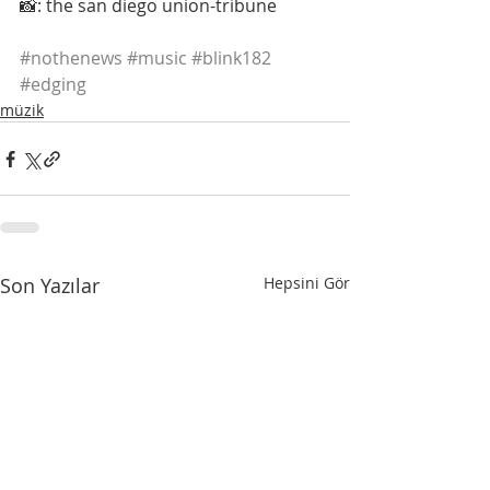
📸: the san diego union-tribune
#nothenews
#music
#blink182
#edging
müzik
Son Yazılar
Hepsini Gör