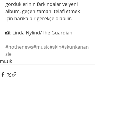
gördüklerinin farkındalar ve yeni 
albüm, geçen zamanı telafi etmek 
için harika bir gerekçe olabilir.
📸: Linda Nylind/The Guardian
#nothenews
#music
#skin
#skunkanan
sie
müzik
Son Yazılar
Hepsini Gör