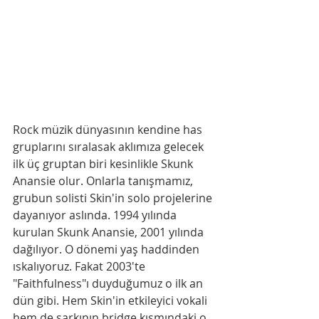
Rock müzik dünyasının kendine has 
gruplarını sıralasak aklımıza gelecek 
ilk üç gruptan biri kesinlikle Skunk 
Anansie olur. Onlarla tanışmamız, 
grubun solisti Skin'in solo projelerine 
dayanıyor aslında. 1994 yılında 
kurulan Skunk Anansie, 2001 yılında 
dağılıyor. O dönemi yaş haddinden 
ıskalıyoruz. Fakat 2003'te 
"Faithfulness"ı duyduğumuz o ilk an 
dün gibi. Hem Skin'in etkileyici vokali 
hem de şarkının bridge kısmındaki o 