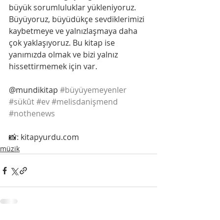
büyük sorumluluklar yükleniyoruz. 
Büyüyoruz, büyüdükçe sevdiklerimizi 
kaybetmeye ve yalnızlaşmaya daha 
çok yaklaşıyoruz. Bu kitap ise 
yanımızda olmak ve bizi yalnız 
hissettirmemek için var.
@mundikitap 
#büyüyemeyenler
#sükût
#ev
#melisdanişmend
#nothenews
📸: kitapyurdu.com
müzik