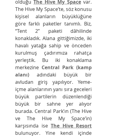
olduğu 
The Hive My Space
 var. 
The Hive My Space’te, söz konusu 
kişisel alanların büyüklüğüne 
göre farklı paketler tanımlı. Biz, 
“Tent 2” paketi dâhilinde 
konakladık. Alana gittiğimizde, iki 
havalı yatağa sahip ve önceden 
kurulmuş çadırımıza rahatça 
yerleştik. Bu iki konaklama 
merkezine 
Central Park (kamp 
alanı)
 adındaki büyük bir 
avludan giriş yapılıyor. Yeme-
içme alanlarının yanı sıra geceleri 
büyük partilerin düzenlendiği 
büyük bir sahne yer alıyor 
burada. Central Park’ın (The Hive 
ve The Hive My Space’in) 
karşısında ise 
The Hive Resort
bulunuyor. Yine kendi içinde 