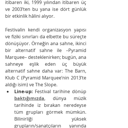
itibaren iki, 1999 yılından itibaren üç 
ve 2003’ten bu yana ise dört günlük 
bir etkinlik hâlini alıyor.
Festivalin kendi organizasyon yapısı 
ve fiziki sınırları da elbette bu süreçte 
dönüşüyor. Örneğin ana sahne, ikinci 
bir alternatif sahne ile –Pyramid 
Marquee– desteklenirken; bugün, ana 
sahneye eşlik eden üç büyük 
alternatif sahne daha var: The Barn, 
Klub C (Pyramid Marquee’nin 2013’te 
aldığı isim) ve The Slope.
Line-up:
 Festival tarihine dönüp 
baktığımızda
, dünya müzik 
tarihinde iz bırakan neredeyse 
tüm grupları görmek mümkün. 
Bilinirliği yüksek 
grupların/sanatçıların yanında  