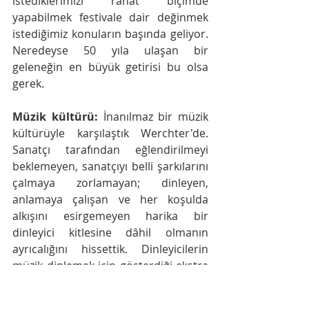
istediklerimizi rahat biçimde 
yapabilmek festivale dair değinmek 
istediğimiz konuların başında geliyor. 
Neredeyse 50 yıla ulaşan bir 
geleneğin en büyük getirisi bu olsa 
gerek.
Müzik kültürü:
 İnanılmaz bir müzik 
kültürüyle karşılaştık Werchter'de. 
Sanatçı tarafından eğlendirilmeyi 
beklemeyen, sanatçıyı belli şarkılarını 
çalmaya zorlamayan; dinleyen, 
anlamaya çalışan ve her koşulda 
alkışını esirgemeyen harika bir 
dinleyici kitlesine dâhil olmanın 
ayrıcalığını hissettik. Dinleyicilerin 
müzik dinlemek için gösterdiği ekstra 
özene hayran kaldık. Tabii ki bunun 
karşısında teknik bakımdan kusursuz 