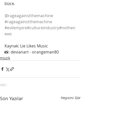
bizce.
@rageagainstthemachine
#rageagainstthemachine
#evilempire
#cultureindustry
#nothen
ews
Kaynak: Lie Likes Music
📸: devianart - orangeman80
müzik
Son Yazılar
Hepsini Gör