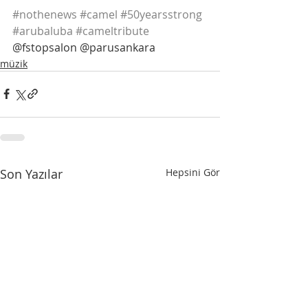
#nothenews
#camel
#50yearsstrong
#arubaluba
#cameltribute
@fstopsalon @parusankara
müzik
Son Yazılar
Hepsini Gör