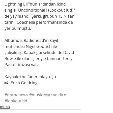
Lightning I, II"nun ardından ikinci 
single "Unconditional I (Lookout Kid)" 
de yayınlandı. Şarkı, grubun 15 Nisan 
tarihli Coachella performansında da 
yer bulmuştu.
Albümde, Radiohead'in kayıt 
mühendisi Nigel Godrich ile 
çalışılmış. Kapak görselinde de David 
Bowie ile olan işleriyle tanınan Terry 
Pastor imzası var.
Kaynak: the fader, playtuşu
📸: Erica Goldring
#nothenews
#music
#arcadefire
#lookoutkid
müzik