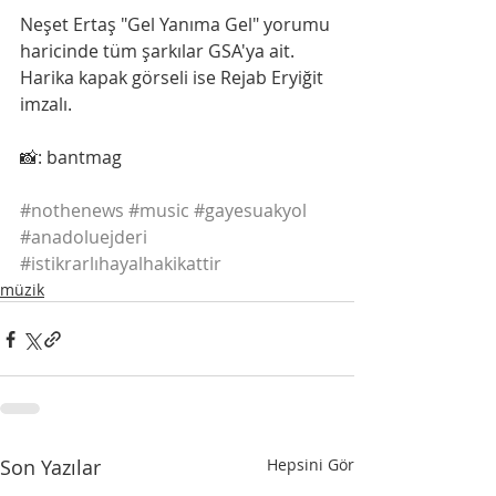
Neşet Ertaş "Gel Yanıma Gel" yorumu 
haricinde tüm şarkılar GSA'ya ait.  
Harika kapak görseli ise Rejab Eryiğit 
imzalı.
📸: bantmag
#nothenews
#music
#gayesuakyol
#anadoluejderi
#istikrarlıhayalhakikattir
müzik
Son Yazılar
Hepsini Gör