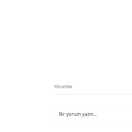
Yorumlar
Bir yorum yazın...
Gilmour'dan yeni albüm