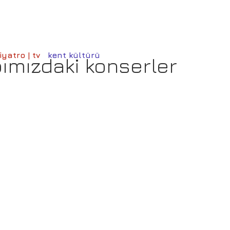
iyatro | tv
kent kültürü
ımızdaki konserler