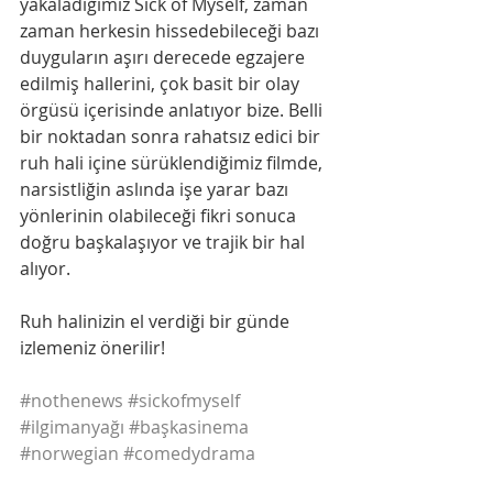
yakaladığımız Sick of Myself, zaman 
zaman herkesin hissedebileceği bazı 
duyguların aşırı derecede egzajere 
edilmiş hallerini, çok basit bir olay 
örgüsü içerisinde anlatıyor bize. Belli 
bir noktadan sonra rahatsız edici bir 
ruh hali içine sürüklendiğimiz filmde, 
narsistliğin aslında işe yarar bazı 
yönlerinin olabileceği fikri sonuca 
doğru başkalaşıyor ve trajik bir hal 
alıyor.
Ruh halinizin el verdiği bir günde 
izlemeniz önerilir!
#nothenews
#sickofmyself
#ilgimanyağı
#başkasinema
#norwegian
#comedydrama