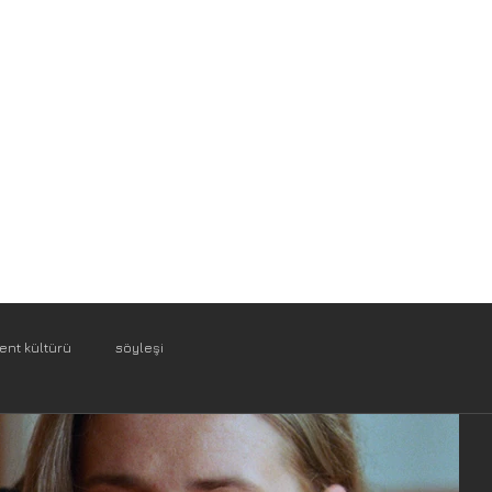
ent kültürü
söyleşi