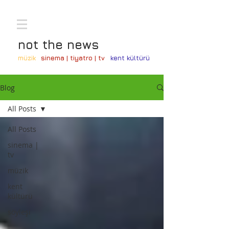
not the news
müzik
sinema | tiyatro | tv
kent kültürü
Blog
All Posts
All Posts
sinema |
tv
müzik
kent
kültürü
söyleşi