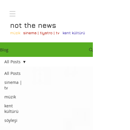
not the news
müzik
sinema | tiyatro | tv
kent kültürü
Blog
All Posts
All Posts
sinema |
tv
müzik
kent
kültürü
söyleşi