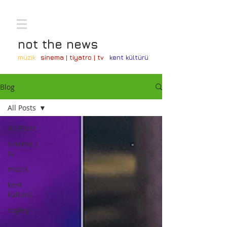
not the news
müzik
sinema | tiyatro | tv
kent kültürü
Blog
All Posts
All Posts
sinema |
tv
müzik
kent
kültürü
söyleşi