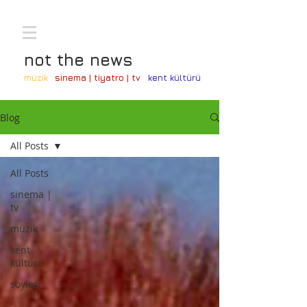
not the news
müzik
sinema | tiyatro | tv
kent kültürü
Blog
All Posts
All Posts
sinema |
tv
müzik
kent
kültürü
söyleşi