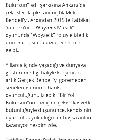
Bulursun” adlı şarkısına Ankara'da 
çektikleri kliple tanımıştık Meli 
Bendeli’yi. Ardından 2015’te Tatbikat 
Sahnesi’nin “Woyzeck Masalı” 
oyununda “Woyzeck” rolüyle izledik 
onu. Sonrasında diziler ve filmler 
geldi...
Yıllarca içinde yaşadığı ve dünyaya 
gösteremediği hâliyle karşımızda 
artık!Gerçek Bendeli'yi göremeden 
senelerce onun o harika 
oyunculuğunu izledik. “Bir Yol 
Bulursun”un bizi içine çeken kasvetli 
bütünlüğüyle düşününce, kendisinin 
oyunculuk yolculuğu bir başka anlam 
kazanıyor nezdimizde.