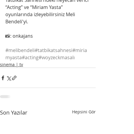
Tatbikat Sahnesi’ndeki heyecan verici 
“Acting” ve “Miriam Yasta” 
oyunlarında izleyebilirsiniz Meli 
Bendeli'yi.
📸: onkajans
#melibendeli
#tatbikatsahnesi
#miria
myasta
#acting
#woyzeckmasalı
sinema | tv
Son Yazılar
Hepsini Gör