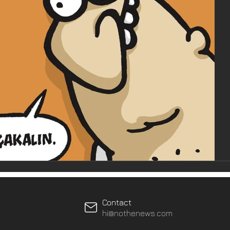
Contact
hi@nothenews.com