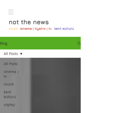
not the news
müzik
sinema | tiyatro | tv
kent kültürü
Blog
All Posts
All Posts
sinema |
tv
müzik
kent
kültürü
söyleşi