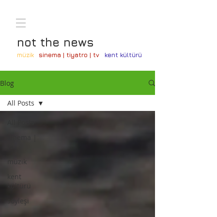
not the news
müzik
sinema | tiyatro | tv
kent kültürü
Blog
All Posts
All Posts
sinema |
tv
müzik
kent
kültürü
söyleşi