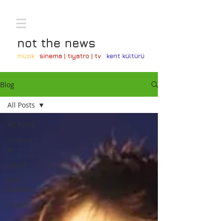
not the news
müzik
sinema | tiyatro | tv
kent kültürü
Blog
All Posts
All Posts
sinema |
tv
müzik
kent
kültürü
söyleşi