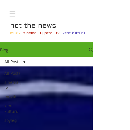
not the news
müzik
sinema | tiyatro | tv
kent kültürü
Blog
All Posts
All Posts
sinema |
tv
müzik
kent
kültürü
söyleşi