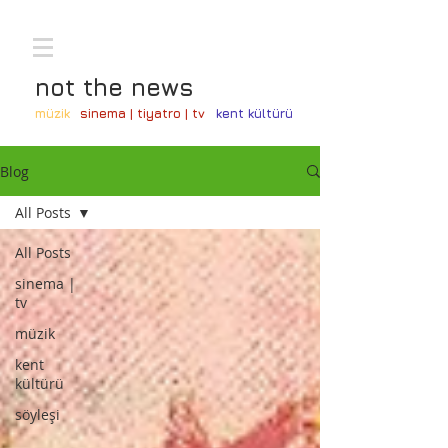
not the news
müzik
sinema | tiyatro | tv
kent kültürü
Blog
All Posts
All Posts
sinema |
tv
müzik
kent
kültürü
söyleşi