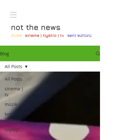
not the news
müzik
sinema | tiyatro | tv
kent kültürü
Blog
All Posts
All Posts
sinema |
tv
müzik
kent
kültürü
söyleşi