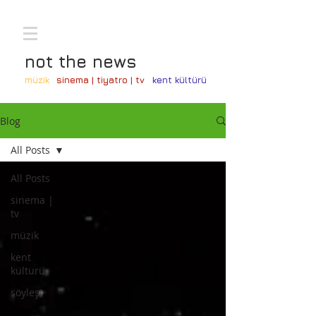
not the news
müzik
sinema | tiyatro | tv
kent kültürü
Blog
All Posts
All Posts
sinema |
tv
müzik
kent
kültürü
söyleşi