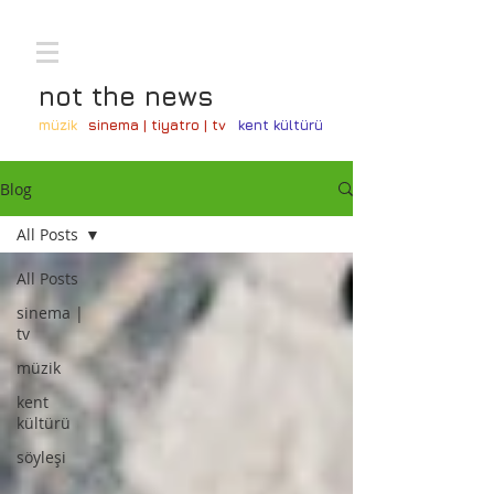
not the news
müzik
sinema | tiyatro | tv
kent kültürü
Blog
All Posts
All Posts
sinema |
tv
müzik
kent
kültürü
söyleşi