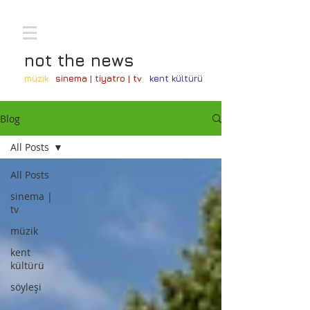
not the news
müzik
sinema | tiyatro | tv
kent kültürü
Blog
All Posts
All Posts
sinema |
tv
müzik
kent
kültürü
söyleşi