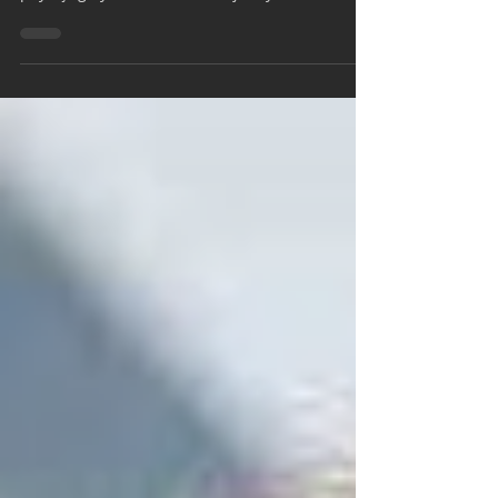
Foo Fighters, geçtiğimiz bir hafta boyunca, yeni
bir tekli ya da albüm haberi ile döneceğini
paylaştığı lyric videolarla müjdeliyordu....