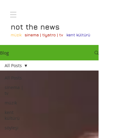
not the news
müzik
sinema | tiyatro | tv
kent kültürü
Blog
All Posts
All Posts
sinema |
tv
müzik
kent
kültürü
söyleşi