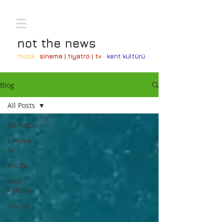
not the news
müzik
sinema | tiyatro | tv
kent kültürü
Blog
All Posts
All Posts
sinema |
tv
müzik
kent
kültürü
söyleşi