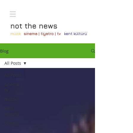
not the news
müzik
sinema | tiyatro | tv
kent kültürü
Blog
All Posts
All Posts
sinema |
tv
müzik
kent
kültürü
söyleşi