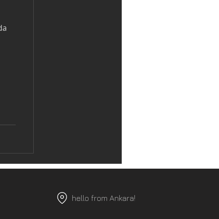
da
hello from Ankara!