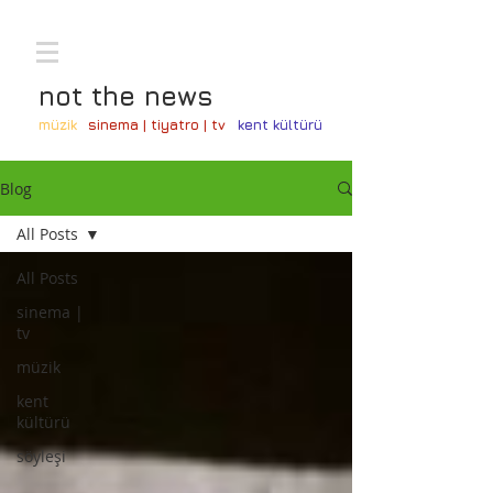
not the news
müzik
sinema | tiyatro | tv
kent kültürü
Blog
All Posts
All Posts
sinema |
tv
müzik
kent
kültürü
söyleşi