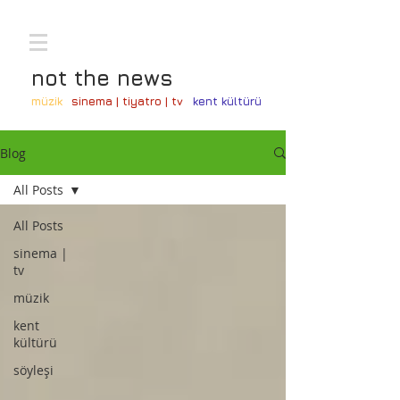
not the news
müzik
sinema | tiyatro | tv
kent kültürü
Blog
All Posts
All Posts
sinema |
tv
müzik
kent
kültürü
söyleşi