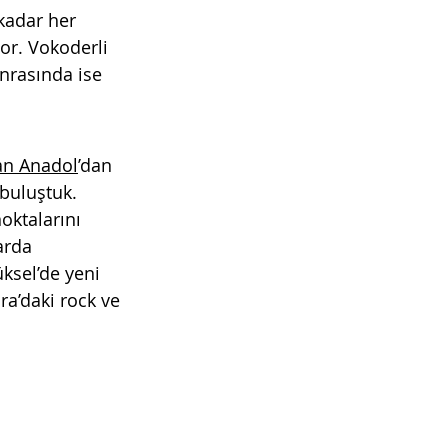
kadar her 
yor. Vokoderli 
onrasında ise 
an Anadol
’dan 
 buluştuk. 
oktalarını 
arda 
ksel’de yeni 
ara’daki rock ve 