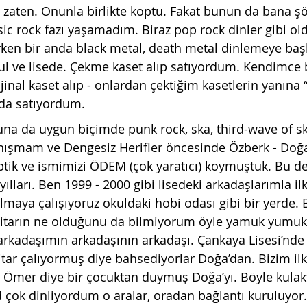
zaten. Onunla birlikte koptu. Fakat bunun da bana şöyl
ssic rock fazı yaşamadım. Biraz pop rock dinler gibi ol
ken bir anda black metal, death metal dinlemeye başl
l ve lisede. Çekme kaset alıp satıyordum. Kendimce b
inal kaset alıp - onlardan çektiğim kasetlerin ya
nına 
lda satıyordum.
na da uygun biçimde punk rock, ska, third-wave of s
anışmam ve Dengesiz Herifler öncesinde Özberk - Doğa
iptik ve ismimizi ÖDEM (çok yaratıcı) koymuştuk. Bu de
lları. Ben 1999 - 2000 gibi lisedeki arkadaşlarımla il
lmaya çalışıyoruz okuldaki hobi odası gibi bir yerde. B
itarın ne olduğunu da bilmiyorum öyle yamuk yumuk
arkadaşımın arkadaşının arkadaşı. Çankaya Lisesi’nde 
tar çalıyormuş diye bahsediyorlar Doğa’dan. Bizim il
İt Ömer diye bir çocuktan duymuş Doğa’yı. Böyle kulak
d çok dinliyordum o aralar, oradan bağlantı kuruluyor.