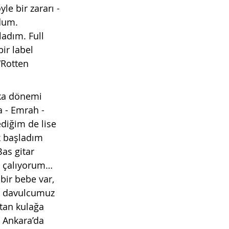
e bir zararı - 
dum. 
adım. Full 
ir label 
“Rotten 
ka dönemi 
 - Emrah - 
diğim de lise 
k başladım 
as gitar 
 çalıyorum… 
bir bebe var, 
k davulcumuz 
tan kulağa 
 Ankara’da 