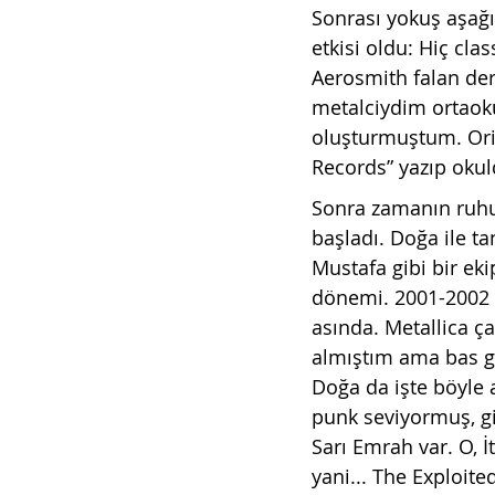
Sonrası yokuş aşağı 
etkisi oldu: Hiç cla
Aerosmith falan der
metalciydim ortaoku
oluşturmuştum. Orij
Records” yazıp oku
Sonra zamanın ruhu
başladı. Doğa ile t
Mustafa gibi bir ek
dönemi. 2001-2002 yı
asında. Metallica ça
almıştım ama bas g
Doğa da işte böyle 
punk seviyormuş, gi
Sarı Emrah var. O, 
yani... The Exploite