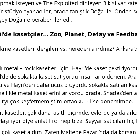
apmak isteyen ve The Exploited dinleyen 3 kişi var zat
r stüdyo ayarladılar, orada tanıştık Doğa ile. Ondan s
şey Doğa ile beraber ilerledi.
l’de kasetçiler... Zoo, Planet, Detay ve Feedb
e kasetleri, dergileri vs. nereden alırdınız? Ankara’da
dı metal - rock kasetleri için. Hayri’de kaset çektiriyor
il’de de sokakta kaset satıyordu insanlar o dönem. Ar
u ve Hayri’den daha ucuz oluyordu sokakta satılan kase
llikle metal kasetlerini arıyordu orada. Shades’den al
ı’yı çok keşfetmemiştim ortaokul - lise dönemimde.
ait kasetler, çok daha kısıtlı biçimde, evlerde ya da ark
aşılıyor diye anlatılırdı hep bize. Seyyar satıcıları hi
çok kaset aldım. Zaten 
Maltepe Pazarı’nda
 da korsan 