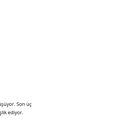
üşüyor. Son üç 
lik ediyor.