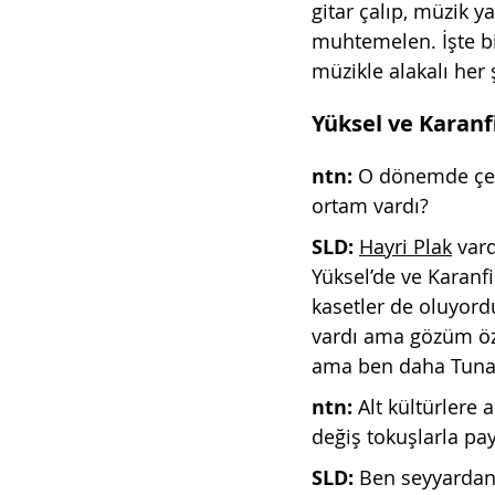
gitar çalıp, müzik y
muhtemelen. İşte bi
müzikle alakalı her 
Yüksel ve Karanfi
ntn: 
O dönemde çekm
ortam vardı?
SLD: 
Hayri Plak
 var
Yüksel’de ve Karanf
kasetler de oluyord
vardı ama gözüm öze
ama ben daha Tunal
ntn: 
Alt kültürlere 
değiş tokuşlarla payl
SLD: 
Ben seyyardan 