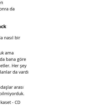
en 
onra da 
ack
 nasıl bir 
duk ama 
ada bana göre 
tler. Her şey 
anlar da vardı 
adaşlar arası 
ç bilmiyorduk.
kaset - CD 