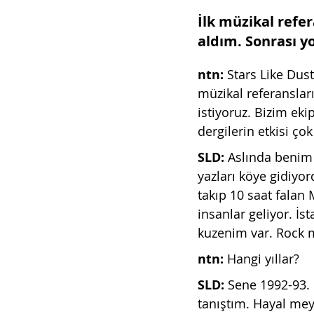
İlk müzikal refe
aldım. Sonrası y
ntn: 
Stars Like Dust
müzikal referansla
istiyoruz. Bizim eki
dergilerin etkisi ço
SLD: 
Aslında benim d
yazları köye gidiyo
takıp 10 saat falan 
insanlar geliyor. İ
kuzenim var. Rock mü
ntn:
 Hangi yıllar?
SLD: 
Sene 1992-93. 
tanıştım. Hayal mey