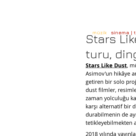
müzik
sinema | t
Stars Lik
turu, din
Stars Like Dust
, m
Asimov'un hikâye anl
getiren bir solo pro
dust filmler, resiml
zaman yolculuğu ka
karşı alternatif bir
durabilmenin de ay
tetikleyebilmekten a
2018 yılında yayınl