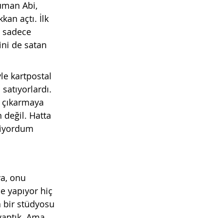
uman Abi, 
an açtı. İlk 
 sadece 
ni de satan 
le kartpostal 
satıyorlardı. 
a çıkarmaya 
değil. Hatta 
rliyordum 
ya, onu 
e yapıyor hiç 
â bir stüdyosu 
aptık. Ama 