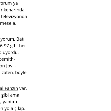
ıyorum ya 
ir kenarında 
 televizyonda 
 mesela. 
iyorum, Batı 
6-97 gibi her 
 oluyordu. 
osmith-
on Jovi - 
 zaten, böyle 
. 
al Fanzin
 var. 
 gibi ama 
iş yaptım. 
 yola çıkıp. 