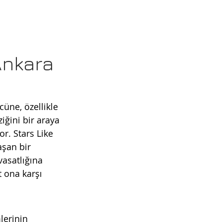
Ankara
üne, özellikle 
iğini bir araya 
r. Stars Like 
aşan bir 
asatlığına 
 ona karşı 
lerinin 