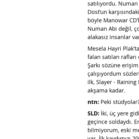
satılıyordu. Numan 
Dost’un karşısındaki
böyle Manowar CD’l
Numan Abi değil, ço
alakasız insanlar va
Mesela Hayri Plak’t
falan satılan raflar
Şarkı sözüne erişim 
çalışıyordum sözler
ilk, Slayer - Rainin
akşama kadar. 
ntn: 
Peki stüdyolar
SLD: 
İki, üç yere gi
geçince soldaydı. E
bilmiyorum, eski met
var. İlk kaydımızı 20