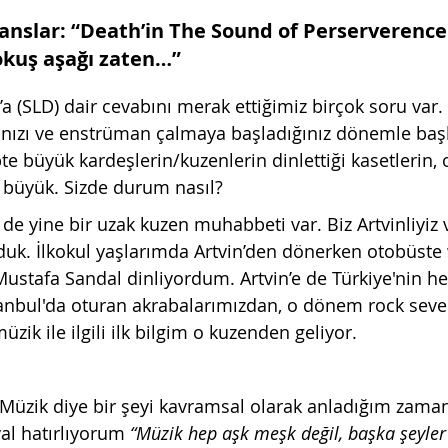
ranslar: “Death’in The Sound of Perserverenc
okuş aşağı zaten…”
’a (SLD) dair cevabını merak ettiğimiz birçok soru var. 
rınızı ve enstrüman çalmaya başladığınız dönemle ba
pte büyük kardeşlerin/kuzenlerin dinlettiği kasetlerin,
k büyük. Sizde durum nasıl?
e yine bir uzak kuzen muhabbeti var. Biz Artvinliyiz v
rduk. İlkokul yaşlarımda Artvin’den dönerken otobüst
Mustafa Sandal dinliyordum. Artvin’e de Türkiye'nin he
stanbul'da oturan akrabalarımızdan, o dönem rock seve
zik ile ilgili ilk bilgim o kuzenden geliyor.
Müzik diye bir şeyi kavramsal olarak anladığım zama
al hatırlıyorum 
“Müzik hep aşk meşk değil, başka şeyler 