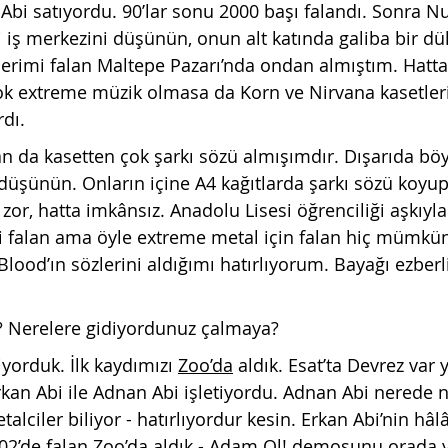
Abi satıyordu. 90’lar sonu 2000 başı falandı. Sonra N
 iş merkezini düşünün, onun alt katında galiba bir dükk
erimi falan Maltepe Pazarı’nda ondan almıştım. Hatta
k extreme müzik olmasa da Korn ve Nirvana kasetleri
rdı.
an da kasetten çok şarkı sözü almışımdır. Dışarıda böy
ı düşünün. Onların içine A4 kağıtlarda şarkı sözü koyup 
zor, hatta imkânsız. Anadolu Lisesi öğrenciliği aşkıyl
i falan ama öyle extreme metal için falan hiç mümkün 
g Blood’ın sözlerini aldığımı hatırlıyorum. Bayağı ezbe
? Nerelere gidiyordunuz çalmaya?
diyorduk. İlk kaydımızı 
Zoo’da
 aldık. Esat’ta Devrez var 
rkan Abi ile Adnan Abi işletiyordu. Adnan Abi nerede n
alciler biliyor - hatırlıyordur kesin. Erkan Abi’nin hâl
02’de falan Zoo’da aldık - 
Adam Ol!
 demosunu orada y