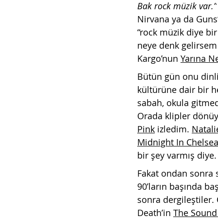
Bak rock müzik var.”
Nirvana ya da Guns’
“rock müzik diye bir
neye denk gelirsem 
Kargo’nun 
Yarına Ne
Bütün gün onu dinli
kültürüne dair bir 
sabah, okula gitmede
Orada klipler dönü
Pink
 izledim. 
Natali
Midnight In Chelse
bir şey varmış diye
Fakat ondan sonra s
90’ların başında ba
sonra dergileştiler. 
Death’in 
The Sound 