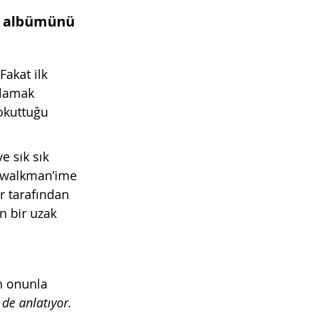
e albümünü 
Fakat ilk 
şlamak 
 okuttuğu 
e sık sık 
e walkman’ime 
r tarafından 
n bir uzak 
n onunla 
de anlatıyor. 