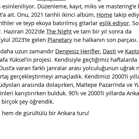
 esinleniliyor. Düzenleme, kayıt, miks ve mastering'e 
'a ait. Onu, 2021 tarihli ikinci albüm, 
Home
 takip edi
nthler ve teyp ekoya batırılmış gitarlar 
eşlik ediyor
. S
r. Haziran 2022’de 
The Night
 ve tam bir yıl sonra da 
Eylül 2023’te gelen 
Planetary
 ise halkanın son parçası.
k daha uzun zamandır 
Dengesiz Herifler
, 
Dasti
 ve 
Kapt
afa Yüksel’in projesi. Kendisiyle geçtiğimiz haftalarda
 Dust’a varan farklı janralar arası yolculuğunun uğrak n
rtaj gerçekleştirmeyi amaçladık. Kendimizi 2000’li yıll
üdyoları arasında dolaşırken, Maltepe Pazarı’nda ve Yü
inleri karıştırırken bulduk. 90’lı ve 2000’li yıllarda Ank
 birçok şey öğrendik.
 hem de gürültülü bir Ankara turu!