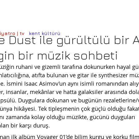
iyatro | tv
kent kültürü
e Dust ile gürültülü bir 
gin bir müzik sohbeti
üziğin ruhani ve gizemli tarafına dokunurken hayal güc
atıcılığına, atıfta bulunan ve gitar ile synthesizer müz
je. İsmini Isaac Asimov’un aynı isimli romanından alıyo
er, insanlar, mekânlar ve hatta galaksiler arasında dol
psülü. Duygulara dokunan ve bugünün rezaletlerine/v
 dünya hikâyesi. Tek tipleşmenin çok güçlü olduğu fakat
nı zamanda kolay olduğu müzikte, gücünü duyguları 
lan bir karşı duruş.
anan ilk albüm 
Voyager 01
’de bilim kurgu ve korku film