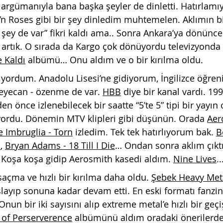
 argümanıyla bana başka şeyler de dinletti. Hatırlam
n Roses gibi bir şey dinledim muhtemelen. Aklımın b
 şey de var” fikri kaldı ama.. Sonra Ankara’ya dönünce
artık. O sırada da Kargo çok dönüyordu televizyonda
 Kaldı
 albümü… Onu aldım ve o bir kırılma oldu.
yordum. Anadolu Lisesi’ne gidiyorum, İngilizce öğren
heyecan - özenme de var. 
HBB
 diye bir kanal vardı. 199
n önce izlenebilecek bir saatte “5’te 5” tipi bir yayın
yordu. Dönemin MTV klipleri gibi düşünün. Orada 
Aer
e Imbruglia - Torn
 izledim. Tek tek hatırlıyorum bak. 
B
a
, 
Bryan Adams - 18 Till I Die
… Ondan sonra aklım çıktı
. Koşa koşa gidip Aerosmith kasedi aldım. 
Nine Lives
..
açma ve hızlı bir kırılma daha oldu. 
Şebek Heavy Met
şlayıp sonuna kadar devam etti. En eski formatı fanzin
Onun bir iki sayısını alıp extreme metal’e hızlı bir geç
of Perserverence
 albümünü aldım oradaki önerilerden