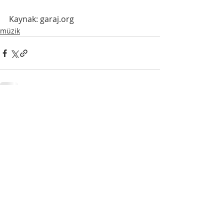
Kaynak: garaj.org
müzik
Son Yazılar
Hepsini Gör