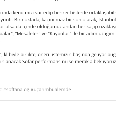
rında kendimizi var edip benzer hislerde ortaklaşabil
yrıntı. Bir noktada, kaçınılmaz bir son olarak, İstanbu
üyor olsa da içinde olduğumuz andan her kaçıp uzakla
alar", "Mesafeler" ve "Kaybolur" ile bir adım uzağımı
..
klibiyle birlikte, öneri listemizin başında geliyor bu
nlanacak Sofar performansını ise merakla bekliyoruz
c
#softanalog
#uçarımbualemde