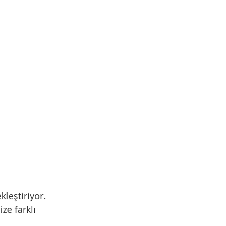
leştiriyor. 
e farklı 