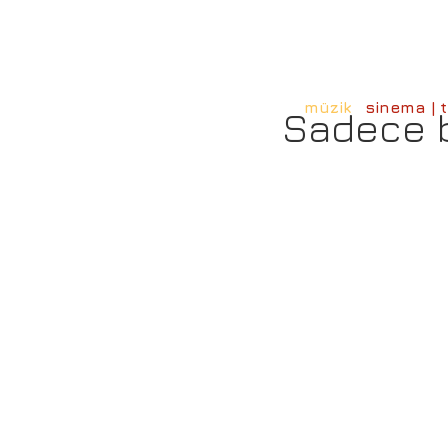
müzik
sinema | t
Sadece b