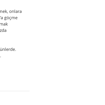
mek, onlara 
l'a göçme 
şmak 
zda 
günlerde. 
.