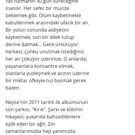
Yas tutmanın 40 gün süreceğine 
inanılır. Her sefer bir mucize 
beklemek gibi. Ölüm kaybetmekle 
kabullenmek arasındaki ufacık bir an. 
Bir yolun sonunda aidiyetini 
kaybetmek, son bir dilek tutup 
derine dalmak... Gece ürkütüyor 
herkesi, çünkü unutmak istediğiniz 
her an çöküyor üzerinize. O anlarda; 
yaşananlara konsantre olmak, 
olanlarla yüzleşmek ve acının üzerine 
bir miktar öfkeyle tuz basmak gerek 
bazen.
Neyse'nin 2011 tarihli ilk albümünun 
son şarkısı, "Kırık". Şarkı ve klibinin 
hikayesi; yukarıda bahsedilenlere 
eşlik eden bir ağıt. Zor 
zamanlarımızda hep yanımızda.