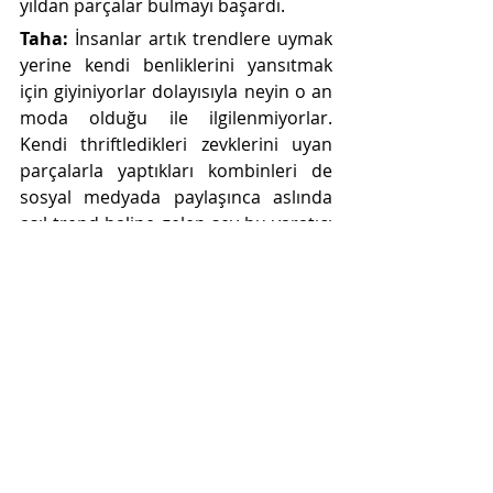
yıldan parçalar bulmayı başardı.
Taha: 
İnsanlar artık trendlere uymak 
yerine kendi benliklerini yansıtmak 
için giyiniyorlar dolayısıyla neyin o an 
moda olduğu ile ilgilenmiyorlar. 
Kendi thriftledikleri zevklerini uyan 
parçalarla yaptıkları kombinleri de 
sosyal medyada paylaşınca aslında 
asıl trend haline gelen şey bu yaratıcı 
kişiye has kıyafetler oluyor.
Sosyal medya hayatımızın 
atardamarlarından biri haline 
geldi. Bunun hayatımızdan 
götürdükleri meydanda. Sence 
geçmişe özlem bununla mı alakalı? 
Physical media supremacy’nin 
çıkışı sence de bununla mı ilgili?
İdil: 
Bence olabilir belki ama insanlar 