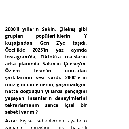
2000’li yılların Sakin, Çilekeş gibi 
grupları popülerliklerini Y 
kuşağından Gen Z’ye taşıdı. 
Özellikle 2025’in yaz ayında 
Instagram’da, Tiktok’ta realsların 
arka planında Sakin’in Çilekeş’in, 
Özlem Tekin’in unutulan 
şarkılarının sesi vardı. 2000’lerin 
müziğini dinlemenin, yaşamadığın, 
hatta doğduğun yıllarda gençliğini 
yaşayan insanların deneyimlerini 
tekrarlamanın sence içsel bir 
sebebi var mı?
Azra: 
Kişisel sebeplerden ziyade o 
zamanın müziğini çok başarılı 