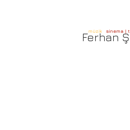
müzik
sinema | t
Ferhan Ş