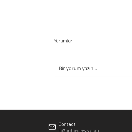
Yorumlar
Bir yorum yazın...
Bir hafıza pratiği
Contact
hi@nothenews.com