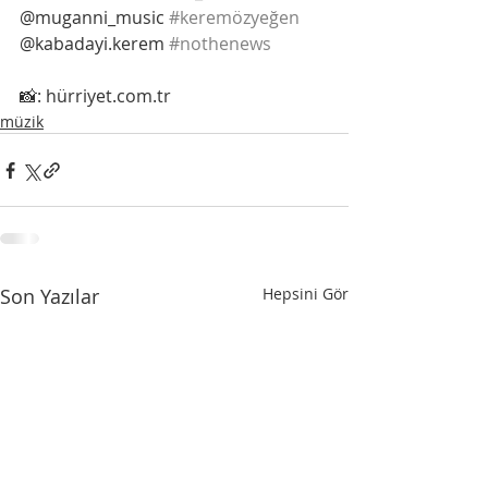
@muganni_music 
#keremözyeğen
@kabadayi.kerem 
#nothenews
📸: hürriyet.com.tr
müzik
Son Yazılar
Hepsini Gör