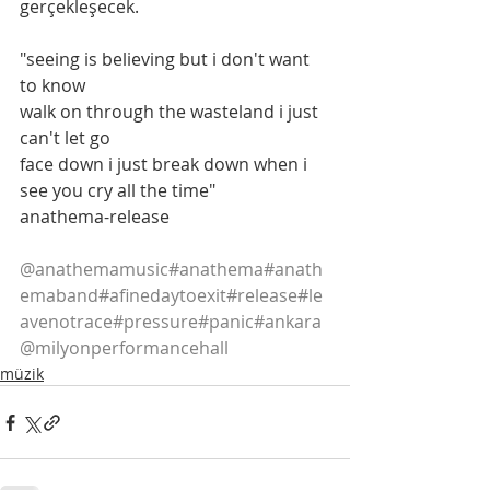
gerçekleşecek. 
"seeing is believing but i don't want 
to know
walk on through the wasteland i just 
can't let go
face down i just break down when i 
see you cry all the time"
anathema-release
@anathemamusic
#anathema
#anath
emaband
#afinedaytoexit
#release
#le
avenotrace
#pressure
#panic
#ankara
@milyonperformancehall
müzik