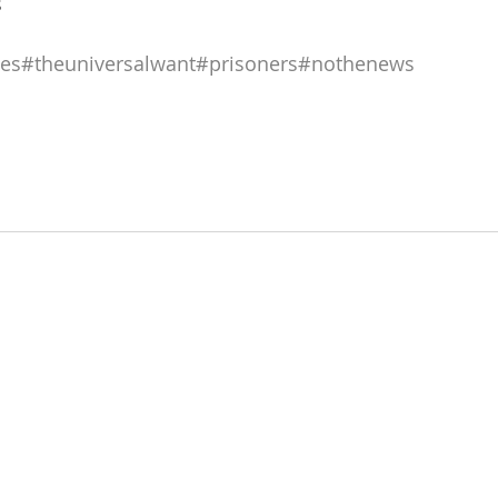
s
es
#theuniversalwant
#prisoners
#nothenews