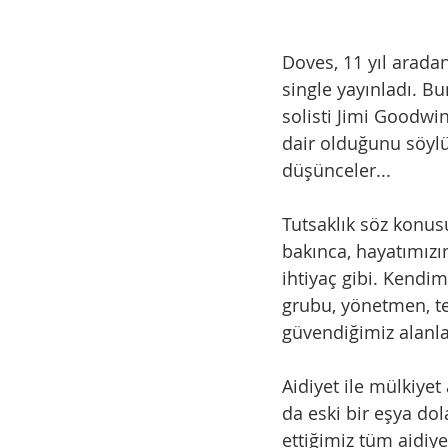
Doves, 11 yıl arada
single yayınladı. Bu
solisti Jimi Goodwi
dair olduğunu söylüy
düşünceler...
Tutsaklık söz konus
bakınca, hayatımızı
ihtiyaç gibi. Kendim
grubu, yönetmen, t
güvendiğimiz alanla
Aidiyet ile mülkiyet 
da eski bir eşya do
ettiğimiz tüm aidiye