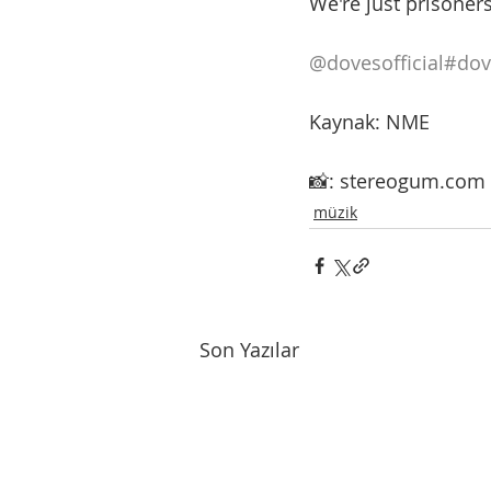
We're just prisoner
@dovesofficial
#dov
Kaynak: NME
📸: stereogum.com
müzik
Son Yazılar