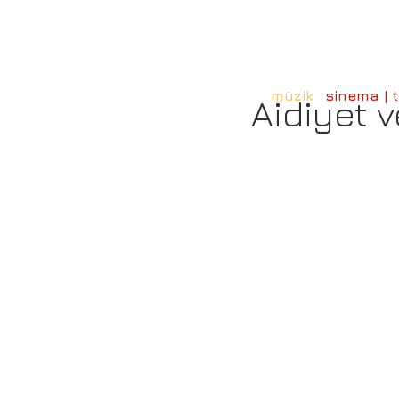
müzik
sinema | t
Aidiyet 