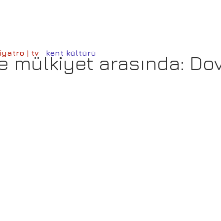
iyatro | tv
kent kültürü
ve mülkiyet arasında: Do