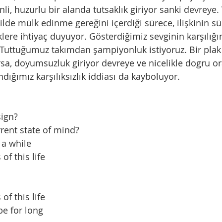
nli, huzurlu bir alanda tutsaklık giriyor sanki devreye.
ilde mülk edinme gereğini içerdiği sürece, ilişkinin sür
lere ihtiyaç duyuyor. Gösterdiğimiz sevginin karşılığın
Tuttuğumuz takımdan şampiyonluk istiyoruz. Bir plak 
a, doyumsuzluk giriyor devreye ve nicelikle dogru oran
dığımız karşılıksızlık iddiası da kayboluyor.
sign?
rent state of mind?
 a while
of this life
s
of this life
e for long