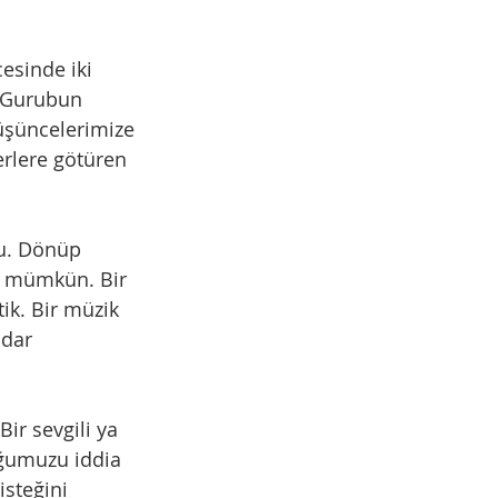
esinde iki 
. Gurubun 
üşüncelerimize 
erlere götüren 
yu. Dönüp 
ak mümkün. Bir 
tik. Bir müzik 
dar 
Bir sevgili ya 
uğumuzu iddia 
steğini 