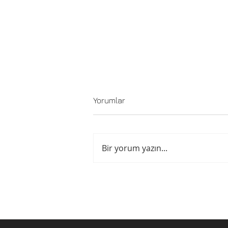
Yorumlar
Bir yorum yazın...
Gilmour'dan yeni albüm
haberi