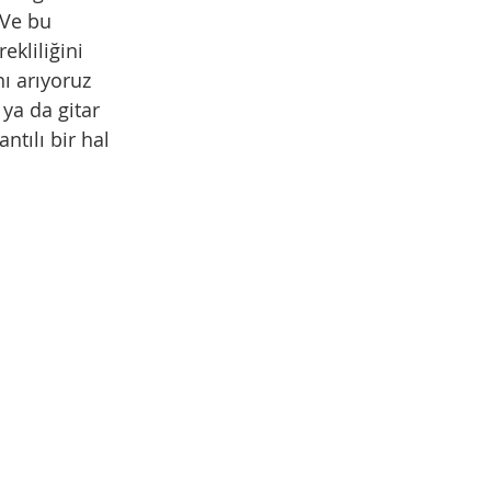
 Ve bu 
ekliliğini 
ı arıyoruz 
ya da gitar 
tılı bir hal 