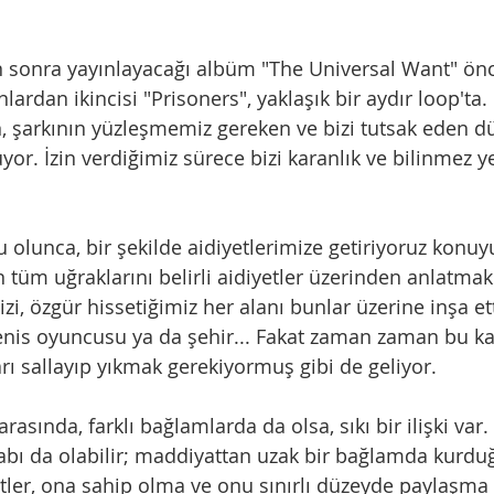
n sonra yayınlayacağı albüm "The Universal Want" önc
nlardan ikincisi "Prisoners", yaklaşık bir aydır loop'ta
n, şarkının yüzleşmemiz gereken ve bizi tutsak eden d
or. İzin verdiğimiz sürece bizi karanlık ve bilinmez y
u olunca, bir şekilde aidiyetlerimize getiriyoruz konu
n tüm uğraklarını belirli aidiyetler üzerinden anlatm
izi, özgür hissetiğimiz her alanı bunlar üzerine inşa et
enis oyuncusu ya da şehir... Fakat zaman zaman bu ka
rı sallayıp yıkmak gerekiyormuş gibi de geliyor.
arasında, farklı bağlamlarda da olsa, sıkı bir ilişki var. 
labı da olabilir; maddiyattan uzak bir bağlamda kurd
tler, ona sahip olma ve onu sınırlı düzeyde paylaşma i